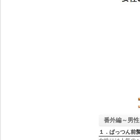
番外編～男性
１．ぱっつん前