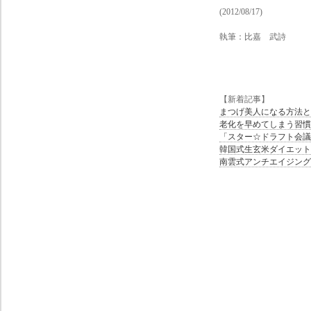
(2012/08/17)
執筆：比嘉 武詩
【新着記事】
まつげ美人になる方法と
老化を早めてしまう習慣
「スター☆ドラフト会議
韓国式生玄米ダイエット
南雲式アンチエイジング