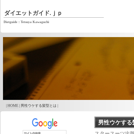
ダイエットガイド.ｊｐ
Dietguide：Tetsuya Kawaguchi
|
HOME
| 男性ウケする髪型とは |
男性ウケする
スタースーツ出版株