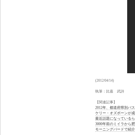
(2012/04/14)
執筆：比嘉 武詩
【関連記事】
2012年、都道府県別バ
ケリー・オズボーンが成
最近話題になっているら
3000年前のミイラから
モーニングバードで紹介