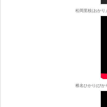
松岡里枝(おかり
椎名ひかり(ぴか