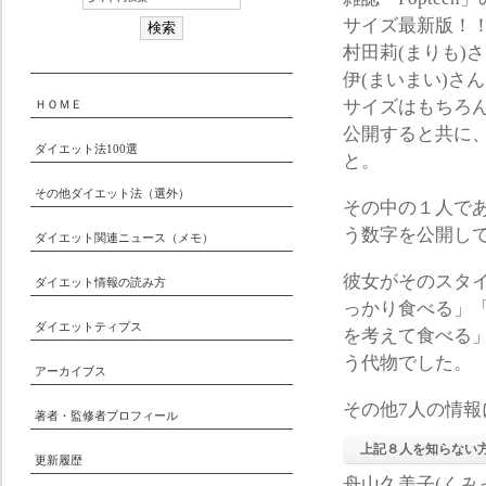
サイズ最新版！！
村田莉(まりも)
伊(まいまい)さ
サイズはもちろ
ＨＯＭＥ
公開すると共に
ダイエット法100選
と。
その他ダイエット法（選外）
その中の１人である
う数字を公開し
ダイエット関連ニュース（メモ）
彼女がそのスタ
ダイエット情報の読み方
っかり食べる」
ダイエットティプス
を考えて食べる
う代物でした。
アーカイブス
その他7人の情
著者・監修者プロフィール
上記８人を知らない
更新履歴
舟山久美子(くみ