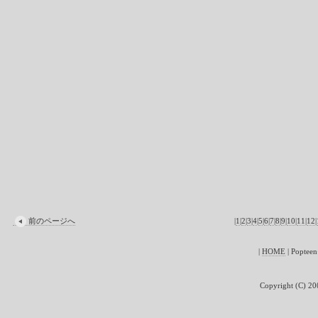
前のページへ
|
1
|
2
|
3
|
4
|
5
|
6
|
7
|
8
|
9
|
10
|
11
|
12
|
|
HOME
| Pop
Copyright (C) 200