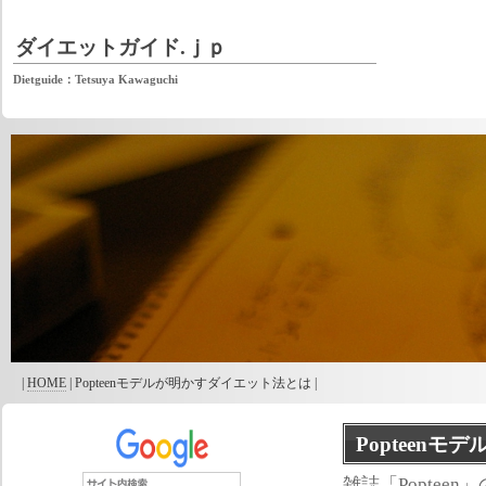
ダイエットガイド.ｊｐ
Dietguide：Tetsuya Kawaguchi
|
HOME
| Popteenモデルが明かすダイエット法とは |
Popteen
雑誌「Poptee