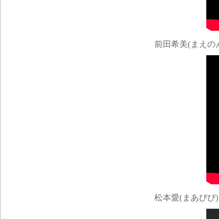
前田希美(まえの
松本愛(まあぴぴ