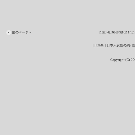
前のページへ
|
1
|
2
|
3
|
4
|
5
|
6
|
7
|
8
|
9
|
10
|
11
|
12
|
|
HOME
| 日本人女性の約7
Copyright (C) 200