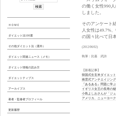
の働く女性990
しました。
そのアンケート結
ＨＯＭＥ
人女性は49.7
ダイエット法100選
の国々比べて日
その他ダイエット法（選外）
(2012/06/02)
執筆：比嘉 武詩
ダイエット関連ニュース（メモ）
ダイエット情報の読み方
【新着記事】
韓国式生玄米ダイエット
ダイエットティプス
南雲式アンチエイジング
『あるある』問題に学ぶ
アーカイブス
イギリス女王の長寿の秘
小島よしおさんが「ジュ
アメリカ、ニューヨーク
著者・監修者プロフィール
更新履歴