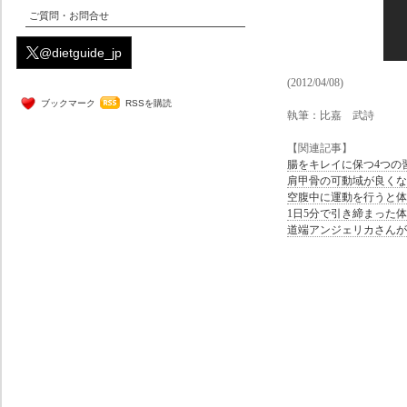
ご質問・お問合せ
@dietguide_jp
(2012/04/08)
ブックマーク
RSSを購読
執筆：比嘉 武詩
【関連記事】
腸をキレイに保つ4つの
肩甲骨の可動域が良くな
空腹中に運動を行うと体
1日5分で引き締まった
道端アンジェリカさんが