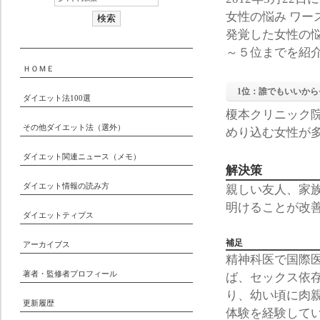
女性の悩み ワー
発覚した女性の
～５位までを紹
ＨＯＭＥ
1位：誰でもいいか
ダイエット法100選
榎本クリニック
その他ダイエット法（選外）
めり込む女性が
ダイエット関連ニュース（メモ）
解決策
ダイエット情報の読み方
親しい友人、家
明けることが改
ダイエットティプス
補足
アーカイブス
精神科医で国際
著者・監修者プロフィール
ば、セックス依
り、幼い頃に肉
更新履歴
体験を経験して