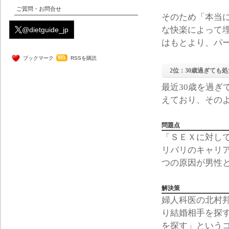
ご質問・お問合せ
そのため「本当
な快楽によって
@dietguide_jp
はもとより、パ
ブックマーク
RSSを購読
2位：30歳過ぎても
最近30歳を過ぎ
えており、その
問題点
「ＳＥＸに対し
リバリのキャリア
つの原因が男性
解決策
婦人科医の北村邦
り結婚相手を探
を探す」という