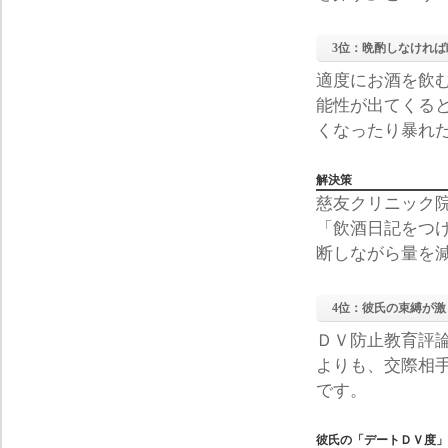
3位：晩酌しなければ
適度にお酒を飲
能性が出てくる
くなったり暴れ
解決策
慈友クリニック
「飲酒日記をつ
断しながら量を
4位：彼氏の束縛が激
ＤＶ防止教育評
よりも、交際相
です。
彼氏の「デートＤＶ度」