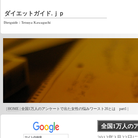
ダイエットガイド.ｊｐ
Dietguide：Tetsuya Kawaguchi
|
HOME
| 全国1万人のアンケートで出た女性の悩みワースト20とは part1 |
全国1万人のア
2012年3月2