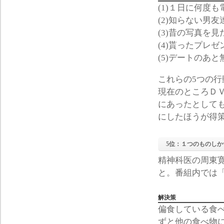
(1)１日に何度
(2)知らない男
(3)昔の写真を見
(4)貰ったプレ
(5)デートのあ
これらの5つの
現在のところＤ
にあったとして
にしたほうが得
5位：１つのものしか
精神科医の周東
と。番組内では
解決策
偏食している食
ずと他の食べ物