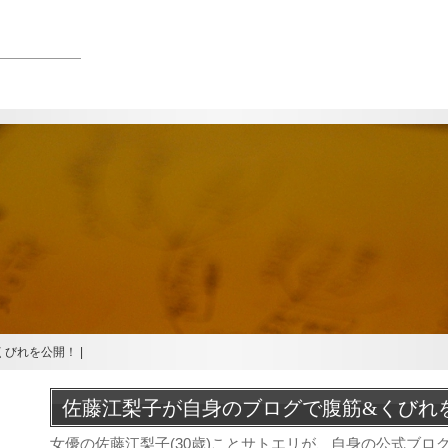
びれを公開！ |
佐藤江梨子が自身のブログで腹筋&くびれ
女優の佐藤江梨子(30歳)ことサトエリが、自身の公式ブ