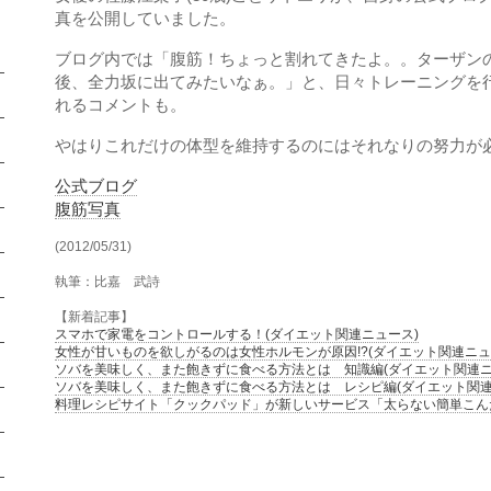
真を公開していました。
ブログ内では「腹筋！ちょっと割れてきたよ。。ターザン
後、全力坂に出てみたいなぁ。」と、日々トレーニングを
れるコメントも。
やはりこれだけの体型を維持するのにはそれなりの努力が
公式ブログ
腹筋写真
(2012/05/31)
執筆：比嘉 武詩
【新着記事】
スマホで家電をコントロールする！(ダイエット関連ニュース)
女性が甘いものを欲しがるのは女性ホルモンが原因!?(ダイエット関連ニュ
ソバを美味しく、また飽きずに食べる方法とは 知識編(ダイエット関連ニ
ソバを美味しく、また飽きずに食べる方法とは レシピ編(ダイエット関連
料理レシピサイト「クックパッド」が新しいサービス「太らない簡単こんだ