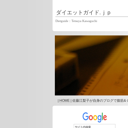
ダイエットガイド.ｊｐ
Dietguide：Tetsuya Kawaguchi
|
HOME
| 佐藤江梨子が自身のブログで腹筋&く